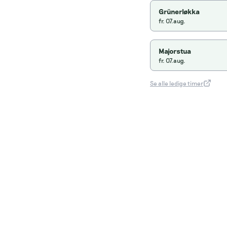
Grünerløkka
fr. 07.aug.
Majorstua
fr. 07.aug.
Se alle ledige timer